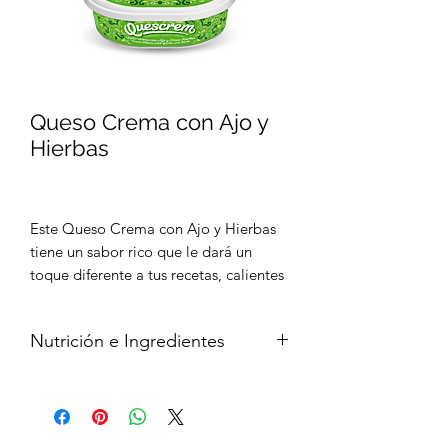
Queso Crema con Ajo y
Hierbas
Este Queso Crema con Ajo y Hierbas
tiene un sabor rico que le dará un
toque diferente a tus recetas, calientes
o frías. Elaborado con ingredientes
naturales y sin sabores artificiales, es el
Nutrición e Ingredientes
ingrediente perfecto para quienes
gustan de probar algo nuevo.
Nutrición:
23,6% de grasa
6% de proteínas