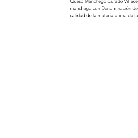
Queso Manchego Curado Villac
manchego con Denominación de Or
calidad de la materia prima de l
este Queso para proporcionarle u