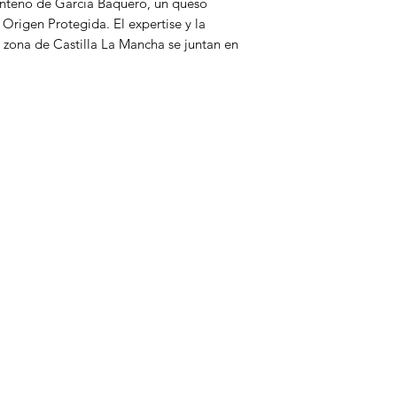
enteno
de García Baquero, un queso
igen Protegida. El expertise y la
Grasas​
a zona de Castilla La Mancha se juntan en
de las cuales gras
n inconfundible sabor a tradición.
saturadas​
carbohidratos​
de los cuales azúca
Proteína​
Sal​