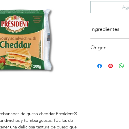
Agr
Ingredientes
Leche de vaca desna
Origen
(quesos (leche, sal, 
de huevo), queso ch
Francia
leche, proteínas, sal
espesante (E407), sa
(E160b). Este produ
lácteo y huevos.
s rebanadas de queso cheddar Président®
sándwiches y hamburguesas. Fáciles de
btener una deliciosa textura de queso que