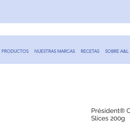
PRODUCTOS
NUESTRAS MARCAS
RECETAS
SOBRE A&L
Président® 
Slices 200g