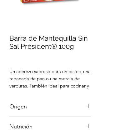
Barra de Mantequilla Sin
Sal Président® 100g
Un aderezo sabroso para un bistec, una
rebanada de pan o una mezcla de
verduras. También ideal para cocinar y
hornear, los usos de la barra de
mantequilla sin sal Président® son
Origen
infinitos y siempre deliciosos.
Francia
Nutrición
INFORMACIÓN NUTRICIONAL