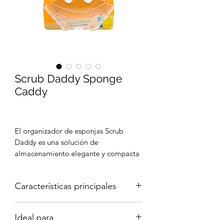
Scrub Daddy Sponge
Caddy
El organizador de esponjas Scrub
Daddy es una solución de
almacenamiento elegante y compacta
que mantiene tu esponja favorita seca,
limpia y lista para usar. Diseñado para
Características principales
adaptarse perfectamente a cualquier
esponja Scrub Daddy o Scrub Mommy,
Soporte de esponja universal
: se
se fija firmemente al fregadero con
Ideal para
adapta a todas las esponjas Scrub