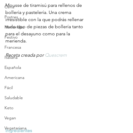
Mousse de tiramisú para rellenos de 
Cena
bollería y pastelería. Una crema 
Postres
irresistible con la que podrás rellenar 
todo tipo de piezas de bollería tanto 
Meriendas
para el desayuno como para la 
Festivo
merienda.
Francesa
Receta creada por 
Quescrem
Italiana
Española
Americana
Fácil
Saludable
Keto
Vegan
Vegetariana
Ingredientes