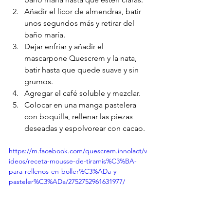
Añadir el licor de almendras, batir 
unos segundos más y retirar del 
baño maría.
Dejar enfriar y añadir el 
mascarpone Quescrem y la nata, 
batir hasta que quede suave y sin 
grumos.
Agregar el café soluble y mezclar.
Colocar en una manga pastelera 
con boquilla, rellenar las piezas 
deseadas y espolvorear con cacao.
https://m.facebook.com/quescrem.innolact/v
ideos/receta-mousse-de-tiramis%C3%BA-
para-rellenos-en-boller%C3%ADa-y-
pasteler%C3%ADa/2752752961631977/