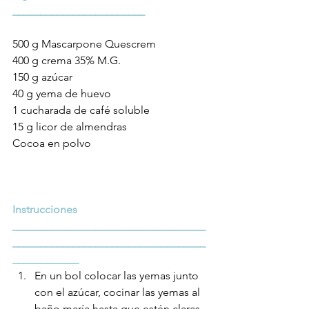
________________________
500 g Mascarpone Quescrem
400 g crema 35% M.G.
150 g azúcar
40 g yema de huevo
1 cucharada de café soluble
15 g licor de almendras
Cocoa en polvo
Instrucciones
___________________________________
___________________________________
____________
En un bol colocar las yemas junto 
con el azúcar, cocinar las yemas al 
baño maría hasta que estén claras.