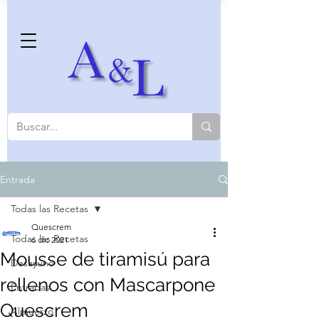
Entrada
Todas las Recetas
Quescrem
Todas las Recetas
6 dic 2021
Mousse de tiramisú para
Desayuno
rellenos con Mascarpone
Entradas
Quescrem
Almuerzo