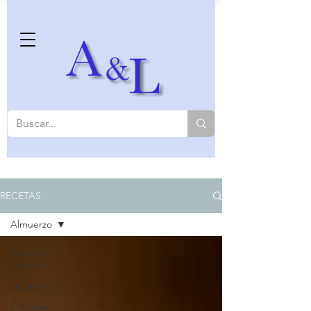
RECETAS
Almuerzo
Todas las
Recetas
Desayuno
Entradas