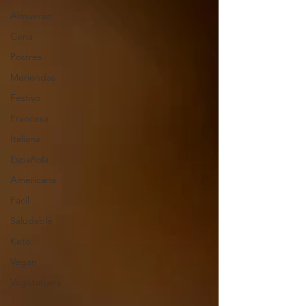
Almuerzo
Cena
Postres
Meriendas
Festivo
Francesa
Italiana
Española
Americana
Fácil
Saludable
Keto
Vegan
Vegetariana